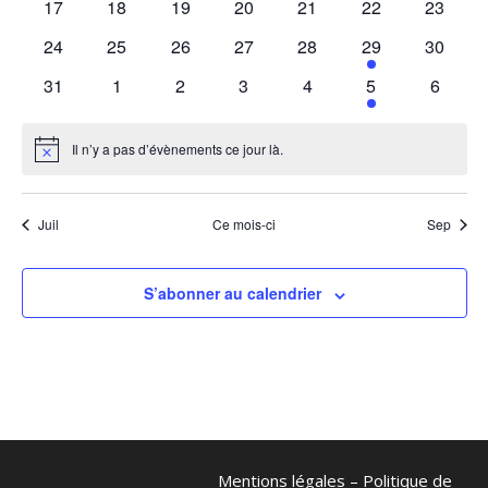
0
0
0
0
0
0
0
17
18
19
20
21
22
23
évènements
évènements
évènements
évènements
évènements
évènements
évènem
0
0
0
0
0
1
0
24
25
26
27
28
29
30
évènements
évènements
évènements
évènements
évènements
évènement
évènem
0
0
0
0
0
1
0
31
1
2
3
4
5
6
évènements
évènements
évènements
évènements
évènements
évènement
évènem
Il n’y a pas d’évènements ce jour là.
Notice
Juil
Ce mois-ci
Sep
S’abonner au calendrier
Mentions légales
–
Politique de