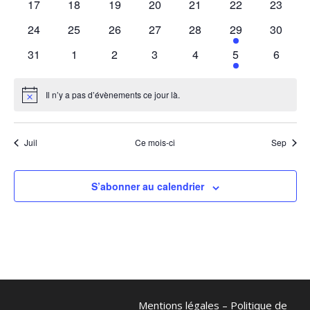
0
0
0
0
0
0
0
17
18
19
20
21
22
23
évènements
évènements
évènements
évènements
évènements
évènements
évènem
0
0
0
0
0
1
0
24
25
26
27
28
29
30
évènements
évènements
évènements
évènements
évènements
évènement
évènem
0
0
0
0
0
1
0
31
1
2
3
4
5
6
évènements
évènements
évènements
évènements
évènements
évènement
évènem
Il n’y a pas d’évènements ce jour là.
Notice
Juil
Ce mois-ci
Sep
S’abonner au calendrier
Mentions légales
–
Politique de